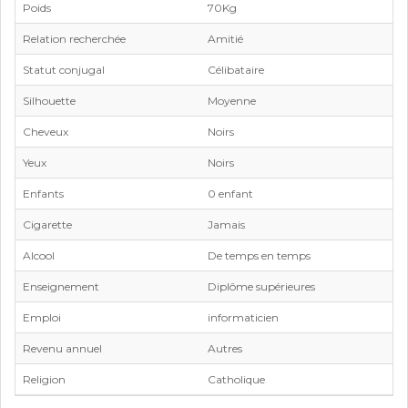
Poids
70Kg
Relation recherchée
Amitié
Statut conjugal
Célibataire
Silhouette
Moyenne
Cheveux
Noirs
Yeux
Noirs
Enfants
0 enfant
Cigarette
Jamais
Alcool
De temps en temps
Enseignement
Diplôme supérieures
Emploi
informaticien
Revenu annuel
Autres
Religion
Catholique