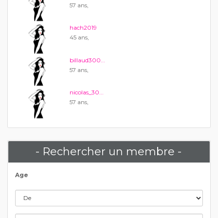
57 ans,
hach2019
45 ans,
billaud300...
57 ans,
nicolas_30...
57 ans,
- Rechercher un membre -
Age